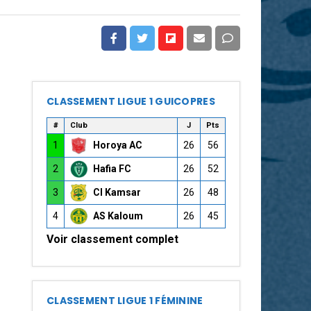
CLASSEMENT LIGUE 1 GUICOPRES
#
Club
J
Pts
1
Horoya AC
26
56
2
Hafia FC
26
52
3
CI Kamsar
26
48
4
AS Kaloum
26
45
Voir classement complet
CLASSEMENT LIGUE 1 FÉMININE