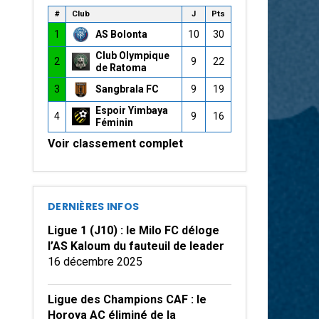
#
Club
J
Pts
1
AS Bolonta
10
30
Club Olympique
2
9
22
de Ratoma
3
Sangbrala FC
9
19
Espoir Yimbaya
4
9
16
Féminin
Voir classement complet
DERNIÈRES INFOS
Ligue 1 (J10) : le Milo FC déloge
l’AS Kaloum du fauteuil de leader
16 décembre 2025
Ligue des Champions CAF : le
Horoya AC éliminé de la