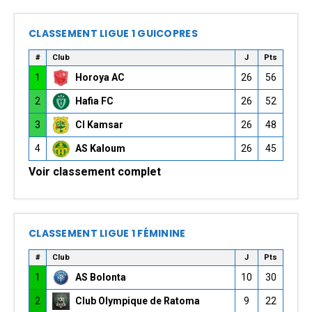
CLASSEMENT LIGUE 1 GUICOPRES
#
Club
J
Pts
1
Horoya AC
26
56
2
Hafia FC
26
52
3
CI Kamsar
26
48
4
AS Kaloum
26
45
Voir classement complet
CLASSEMENT LIGUE 1 FÉMININE
#
Club
J
Pts
1
AS Bolonta
10
30
2
Club Olympique de Ratoma
9
22