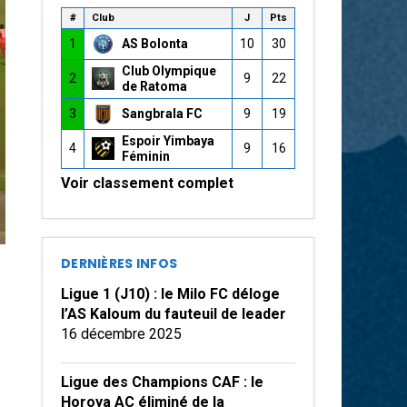
#
Club
J
Pts
1
AS Bolonta
10
30
Club Olympique
2
9
22
de Ratoma
3
Sangbrala FC
9
19
Espoir Yimbaya
4
9
16
Féminin
Voir classement complet
DERNIÈRES INFOS
Ligue 1 (J10) : le Milo FC déloge
l’AS Kaloum du fauteuil de leader
16 décembre 2025
Ligue des Champions CAF : le
Horoya AC éliminé de la