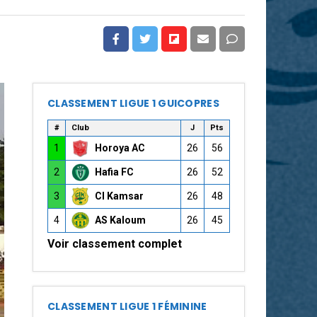
CLASSEMENT LIGUE 1 GUICOPRES
#
Club
J
Pts
1
Horoya AC
26
56
2
Hafia FC
26
52
3
CI Kamsar
26
48
4
AS Kaloum
26
45
Voir classement complet
CLASSEMENT LIGUE 1 FÉMININE