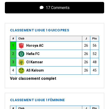
17 Comments
CLASSEMENT LIGUE 1 GUICOPRES
#
Club
J
Pts
1
Horoya AC
26
56
2
Hafia FC
26
52
3
CI Kamsar
26
48
4
AS Kaloum
26
45
Voir classement complet
CLASSEMENT LIGUE 1 FÉMININE
#
Club
J
Pts