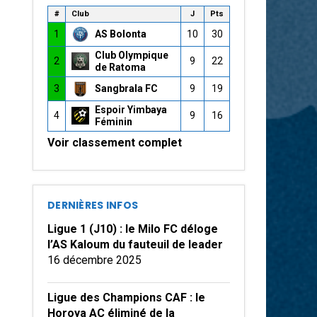
#
Club
J
Pts
1
AS Bolonta
10
30
Club Olympique
2
9
22
de Ratoma
3
Sangbrala FC
9
19
Espoir Yimbaya
4
9
16
Féminin
Voir classement complet
DERNIÈRES INFOS
Ligue 1 (J10) : le Milo FC déloge
l’AS Kaloum du fauteuil de leader
16 décembre 2025
Ligue des Champions CAF : le
Horoya AC éliminé de la