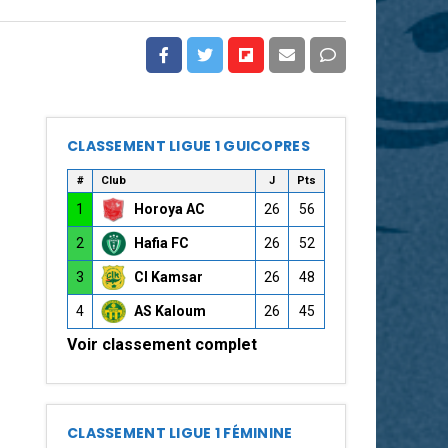
CLASSEMENT LIGUE 1 GUICOPRES
#
Club
J
Pts
1
Horoya AC
26
56
2
Hafia FC
26
52
3
CI Kamsar
26
48
4
AS Kaloum
26
45
Voir classement complet
CLASSEMENT LIGUE 1 FÉMININE