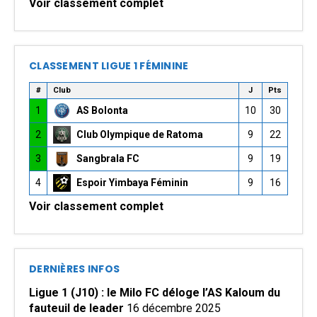
Voir classement complet
CLASSEMENT LIGUE 1 FÉMININE
#
Club
J
Pts
1
AS Bolonta
10
30
2
Club Olympique de Ratoma
9
22
3
Sangbrala FC
9
19
4
Espoir Yimbaya Féminin
9
16
Voir classement complet
DERNIÈRES INFOS
Ligue 1 (J10) : le Milo FC déloge l’AS Kaloum du
fauteuil de leader
16 décembre 2025