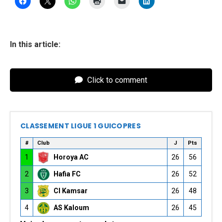
In this article:
Click to comment
CLASSEMENT LIGUE 1 GUICOPRES
#
Club
J
Pts
1
Horoya AC
26
56
2
Hafia FC
26
52
3
CI Kamsar
26
48
4
AS Kaloum
26
45