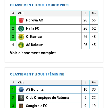
CLASSEMENT LIGUE 1 GUICOPRES
#
Club
J
Pts
1
Horoya AC
26
56
2
Hafia FC
26
52
3
CI Kamsar
26
48
4
AS Kaloum
26
45
Voir classement complet
CLASSEMENT LIGUE 1 FÉMININE
#
Club
J
Pts
1
AS Bolonta
10
30
2
Club Olympique de Ratoma
9
22
3
Sangbrala FC
9
19