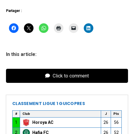
Partager :
In this article:
Click to comment
CLASSEMENT LIGUE 1 GUICOPRES
#
Club
J
Pts
1
Horoya AC
26
56
2
Hafia FC
26
52