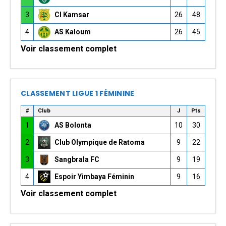
3
CI Kamsar
26
48
4
AS Kaloum
26
45
Voir classement complet
CLASSEMENT LIGUE 1 FÉMININE
#
Club
J
Pts
1
AS Bolonta
10
30
2
Club Olympique de Ratoma
9
22
3
Sangbrala FC
9
19
4
Espoir Yimbaya Féminin
9
16
Voir classement complet