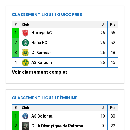
CLASSEMENT LIGUE 1 GUICOPRES
#
Club
J
Pts
1
Horoya AC
26
56
2
Hafia FC
26
52
3
CI Kamsar
26
48
4
AS Kaloum
26
45
Voir classement complet
CLASSEMENT LIGUE 1 FÉMININE
#
Club
J
Pts
1
AS Bolonta
10
30
2
Club Olympique de Ratoma
9
22