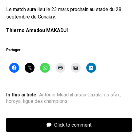
Le match aura lieu le 23 mars prochain au stade du 28
septembre de Conakry.
Thierno Amadou MAKADJI
Partager :
In this article:
Antonio Muachihuissa Caxala
,
cs sfax
,
horoya
,
ligue des champions
Click to comment