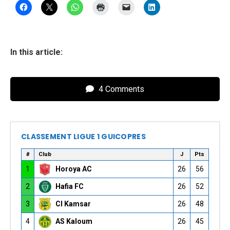
In this article:
4 Comments
CLASSEMENT LIGUE 1 GUICOPRES
#
Club
J
Pts
1
Horoya AC
26
56
2
Hafia FC
26
52
3
CI Kamsar
26
48
4
AS Kaloum
26
45