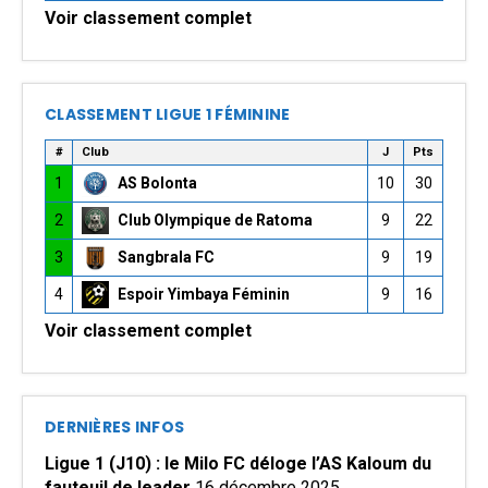
Voir classement complet
CLASSEMENT LIGUE 1 FÉMININE
#
Club
J
Pts
1
AS Bolonta
10
30
2
Club Olympique de Ratoma
9
22
3
Sangbrala FC
9
19
4
Espoir Yimbaya Féminin
9
16
Voir classement complet
DERNIÈRES INFOS
Ligue 1 (J10) : le Milo FC déloge l’AS Kaloum du
fauteuil de leader
16 décembre 2025