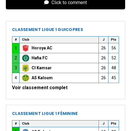
Click to comment
CLASSEMENT LIGUE 1 GUICOPRES
#
Club
J
Pts
1
Horoya AC
26
56
2
Hafia FC
26
52
3
CI Kamsar
26
48
4
AS Kaloum
26
45
Voir classement complet
CLASSEMENT LIGUE 1 FÉMININE
#
Club
J
Pts