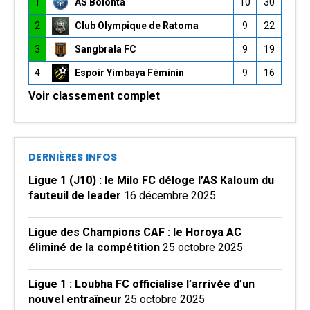
1
AS Bolonta
10
30
2
Club Olympique de Ratoma
9
22
3
Sangbrala FC
9
19
4
Espoir Yimbaya Féminin
9
16
Voir classement complet
DERNIÈRES INFOS
Ligue 1 (J10) : le Milo FC déloge l’AS Kaloum du
fauteuil de leader
16 décembre 2025
Ligue des Champions CAF : le Horoya AC
éliminé de la compétition
25 octobre 2025
Ligue 1 : Loubha FC officialise l’arrivée d’un
nouvel entraîneur
25 octobre 2025