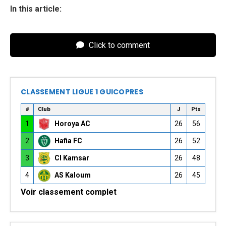
In this article:
Click to comment
CLASSEMENT LIGUE 1 GUICOPRES
#
Club
J
Pts
1
Horoya AC
26
56
2
Hafia FC
26
52
3
CI Kamsar
26
48
4
AS Kaloum
26
45
Voir classement complet