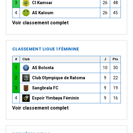
3
CI Kamsar
26
48
4
AS Kaloum
26
45
Voir classement complet
CLASSEMENT LIGUE 1 FÉMININE
#
Club
J
Pts
1
AS Bolonta
10
30
2
Club Olympique de Ratoma
9
22
3
Sangbrala FC
9
19
4
Espoir Yimbaya Féminin
9
16
Voir classement complet