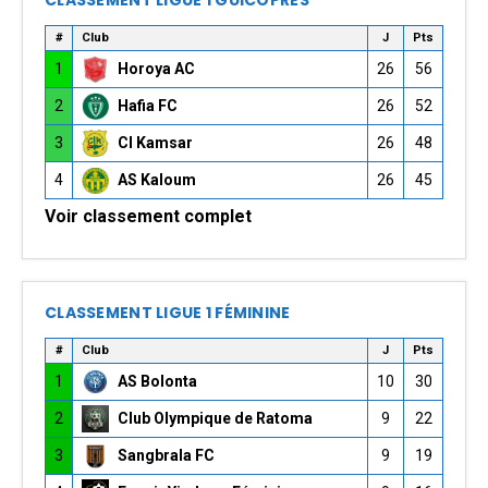
CLASSEMENT LIGUE 1 GUICOPRES
#
Club
J
Pts
1
Horoya AC
26
56
2
Hafia FC
26
52
3
CI Kamsar
26
48
4
AS Kaloum
26
45
Voir classement complet
CLASSEMENT LIGUE 1 FÉMININE
#
Club
J
Pts
1
AS Bolonta
10
30
2
Club Olympique de Ratoma
9
22
3
Sangbrala FC
9
19