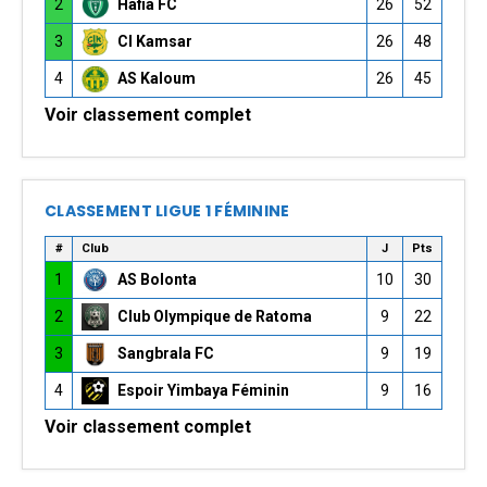
2
Hafia FC
26
52
3
CI Kamsar
26
48
4
AS Kaloum
26
45
Voir classement complet
CLASSEMENT LIGUE 1 FÉMININE
#
Club
J
Pts
1
AS Bolonta
10
30
2
Club Olympique de Ratoma
9
22
3
Sangbrala FC
9
19
4
Espoir Yimbaya Féminin
9
16
Voir classement complet