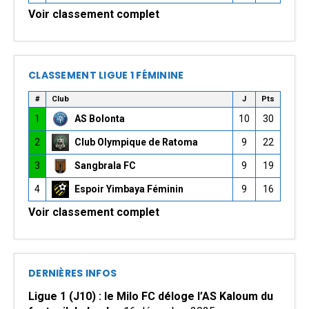
Voir classement complet
CLASSEMENT LIGUE 1 FÉMININE
#
Club
J
Pts
1
AS Bolonta
10
30
2
Club Olympique de Ratoma
9
22
3
Sangbrala FC
9
19
4
Espoir Yimbaya Féminin
9
16
Voir classement complet
DERNIÈRES INFOS
Ligue 1 (J10) : le Milo FC déloge l’AS Kaloum du