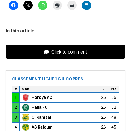
In this article:
Click to comment
CLASSEMENT LIGUE 1 GUICOPRES
#
Club
J
Pts
1
Horoya AC
26
56
2
Hafia FC
26
52
3
CI Kamsar
26
48
4
AS Kaloum
26
45