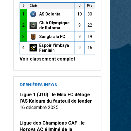
#
Club
J
Pts
1
AS Bolonta
10
30
Club Olympique
2
9
22
de Ratoma
3
Sangbrala FC
9
19
Espoir Yimbaya
4
9
16
Féminin
Voir classement complet
DERNIÈRES INFOS
Ligue 1 (J10) : le Milo FC déloge
l’AS Kaloum du fauteuil de leader
16 décembre 2025
Ligue des Champions CAF : le
Horoya AC éliminé de la