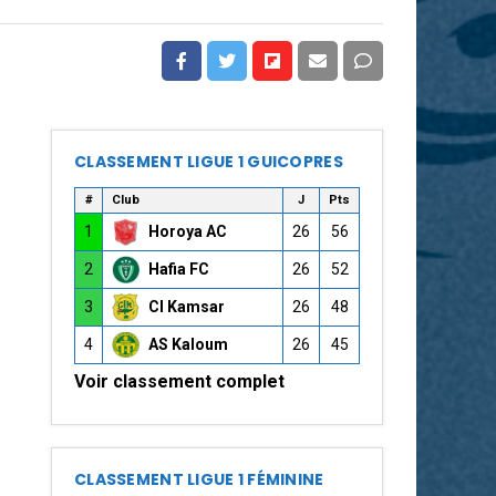
CLASSEMENT LIGUE 1 GUICOPRES
#
Club
J
Pts
1
Horoya AC
26
56
2
Hafia FC
26
52
3
CI Kamsar
26
48
4
AS Kaloum
26
45
Voir classement complet
CLASSEMENT LIGUE 1 FÉMININE