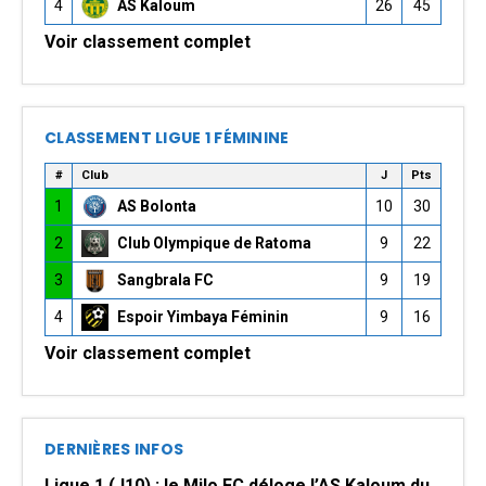
4
AS Kaloum
26
45
Voir classement complet
CLASSEMENT LIGUE 1 FÉMININE
#
Club
J
Pts
1
AS Bolonta
10
30
2
Club Olympique de Ratoma
9
22
3
Sangbrala FC
9
19
4
Espoir Yimbaya Féminin
9
16
Voir classement complet
DERNIÈRES INFOS
Ligue 1 (J10) : le Milo FC déloge l’AS Kaloum du