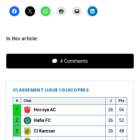
In this article:
4 Comments
CLASSEMENT LIGUE 1 GUICOPRES
#
Club
J
Pts
1
Horoya AC
26
56
2
Hafia FC
26
52
3
CI Kamsar
26
48