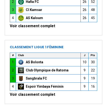
2
Hafia FC
26
52
3
CI Kamsar
26
48
4
AS Kaloum
26
45
Voir classement complet
CLASSEMENT LIGUE 1 FÉMININE
#
Club
J
Pts
1
AS Bolonta
10
30
2
Club Olympique de Ratoma
9
22
3
Sangbrala FC
9
19
4
Espoir Yimbaya Féminin
9
16
Voir classement complet