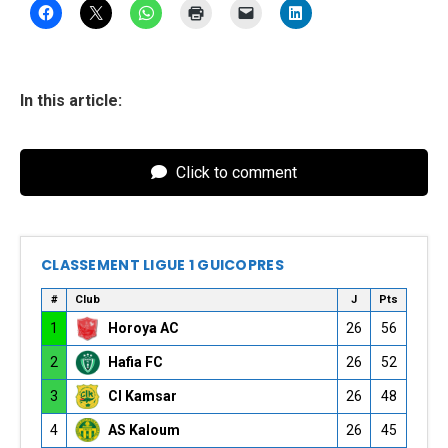
In this article:
Click to comment
CLASSEMENT LIGUE 1 GUICOPRES
#
Club
J
Pts
1
Horoya AC
26
56
2
Hafia FC
26
52
3
CI Kamsar
26
48
4
AS Kaloum
26
45