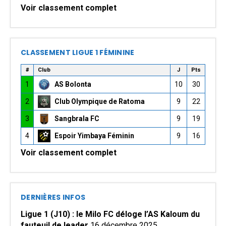
Voir classement complet
CLASSEMENT LIGUE 1 FÉMININE
#
Club
J
Pts
1
AS Bolonta
10
30
2
Club Olympique de Ratoma
9
22
3
Sangbrala FC
9
19
4
Espoir Yimbaya Féminin
9
16
Voir classement complet
DERNIÈRES INFOS
Ligue 1 (J10) : le Milo FC déloge l’AS Kaloum du
fauteuil de leader
16 décembre 2025