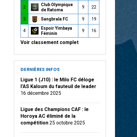
Club Olympique
2
9
22
de Ratoma
3
Sangbrala FC
9
19
Espoir Yimbaya
4
9
16
Féminin
Voir classement complet
DERNIÈRES INFOS
Ligue 1 (J10) : le Milo FC déloge
l’AS Kaloum du fauteuil de leader
16 décembre 2025
Ligue des Champions CAF : le
Horoya AC éliminé de la
compétition
25 octobre 2025