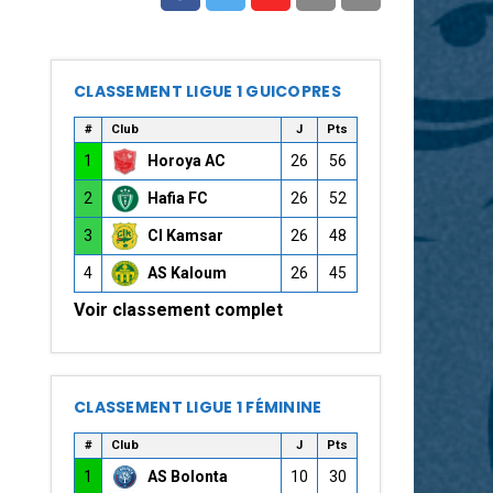
CLASSEMENT LIGUE 1 GUICOPRES
#
Club
J
Pts
1
Horoya AC
26
56
2
Hafia FC
26
52
3
CI Kamsar
26
48
4
AS Kaloum
26
45
Voir classement complet
CLASSEMENT LIGUE 1 FÉMININE
#
Club
J
Pts
1
AS Bolonta
10
30