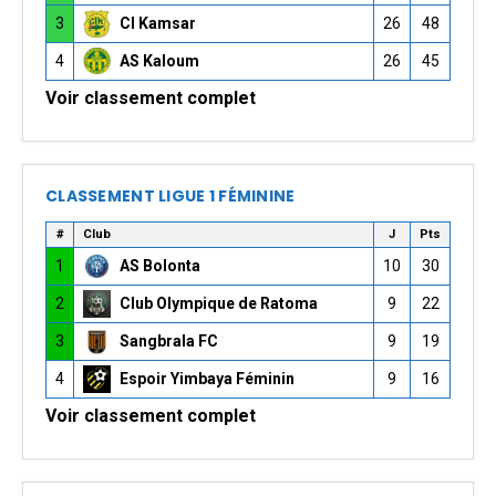
3
CI Kamsar
26
48
4
AS Kaloum
26
45
Voir classement complet
CLASSEMENT LIGUE 1 FÉMININE
#
Club
J
Pts
1
AS Bolonta
10
30
2
Club Olympique de Ratoma
9
22
3
Sangbrala FC
9
19
4
Espoir Yimbaya Féminin
9
16
Voir classement complet