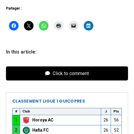
Partager :
In this article:
Click to comment
CLASSEMENT LIGUE 1 GUICOPRES
#
Club
J
Pts
1
Horoya AC
26
56
2
Hafia FC
26
52