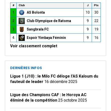
#
Club
J
Pts
1
AS Bolonta
10
30
2
Club Olympique de Ratoma
9
22
3
Sangbrala FC
9
19
4
Espoir Yimbaya Féminin
9
16
Voir classement complet
DERNIÈRES INFOS
Ligue 1 (J10) : le Milo FC déloge l’AS Kaloum du
fauteuil de leader
16 décembre 2025
Ligue des Champions CAF : le Horoya AC
éliminé de la compétition
25 octobre 2025