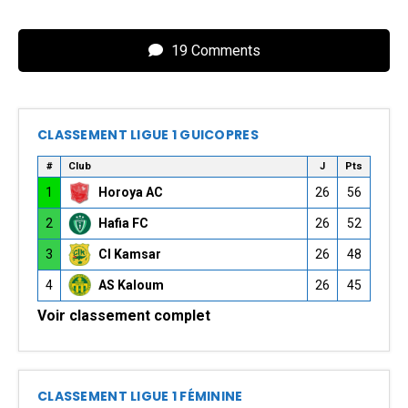
19 Comments
CLASSEMENT LIGUE 1 GUICOPRES
#
Club
J
Pts
1
Horoya AC
26
56
2
Hafia FC
26
52
3
CI Kamsar
26
48
4
AS Kaloum
26
45
Voir classement complet
CLASSEMENT LIGUE 1 FÉMININE