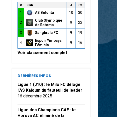
#
Club
J
Pts
1
AS Bolonta
10
30
Club Olympique
2
9
22
de Ratoma
3
Sangbrala FC
9
19
Espoir Yimbaya
4
9
16
Féminin
Voir classement complet
DERNIÈRES INFOS
Ligue 1 (J10) : le Milo FC déloge
l’AS Kaloum du fauteuil de leader
16 décembre 2025
Ligue des Champions CAF : le
Horoya AC éliminé de la