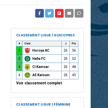
CLASSEMENT LIGUE 1 GUICOPRES
#
Club
J
Pts
1
Horoya AC
26
56
2
Hafia FC
26
52
3
CI Kamsar
26
48
4
AS Kaloum
26
45
Voir classement complet
CLASSEMENT LIGUE 1 FÉMININE