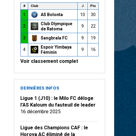
#
Club
J
Pts
1
AS Bolonta
10
30
Club Olympique
2
9
22
de Ratoma
3
Sangbrala FC
9
19
Espoir Yimbaya
4
9
16
Féminin
Voir classement complet
DERNIÈRES INFOS
Ligue 1 (J10) : le Milo FC déloge
l’AS Kaloum du fauteuil de leader
16 décembre 2025
Ligue des Champions CAF : le
Horoya AC éliminé de la