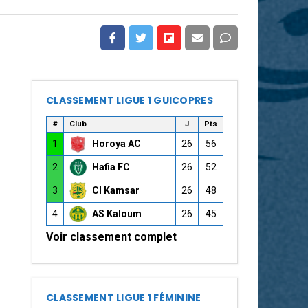
CLASSEMENT LIGUE 1 GUICOPRES
#
Club
J
Pts
1
Horoya AC
26
56
2
Hafia FC
26
52
3
CI Kamsar
26
48
4
AS Kaloum
26
45
Voir classement complet
CLASSEMENT LIGUE 1 FÉMININE