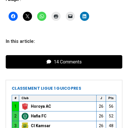
In this article:
14 Comments
CLASSEMENT LIGUE 1 GUICOPRES
#
Club
J
Pts
1
Horoya AC
26
56
2
Hafia FC
26
52
3
CI Kamsar
26
48