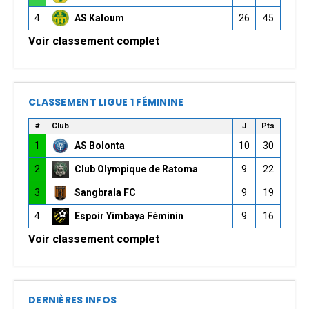
4
AS Kaloum
26
45
Voir classement complet
CLASSEMENT LIGUE 1 FÉMININE
#
Club
J
Pts
1
AS Bolonta
10
30
2
Club Olympique de Ratoma
9
22
3
Sangbrala FC
9
19
4
Espoir Yimbaya Féminin
9
16
Voir classement complet
DERNIÈRES INFOS