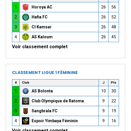
1
Horoya AC
26
56
2
Hafia FC
26
52
3
CI Kamsar
26
48
4
AS Kaloum
26
45
Voir classement complet
CLASSEMENT LIGUE 1 FÉMININE
#
Club
J
Pts
1
AS Bolonta
10
30
2
Club Olympique de Ratoma
9
22
3
Sangbrala FC
9
19
4
Espoir Yimbaya Féminin
9
16
Voir classement complet