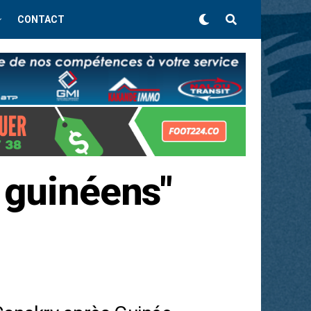
CONTACT
 guinéens"