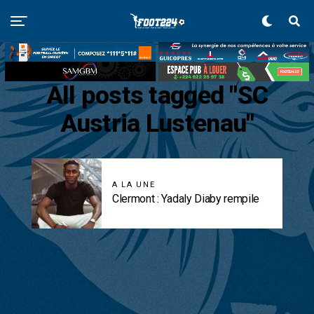
All posts tagged "SC
Austria Lustenau"
A LA UNE
Clermont : Yadaly Diaby rempile