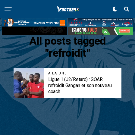
All posts tagged
"refroidit"
A LA UNE
Ligue 1 (J2/Retard) : SOAR
refroidit Gangan et son nouveau
coach