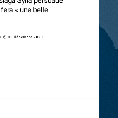
siaga Sylla persuadé
fera « une belle
O
30 décembre 2023