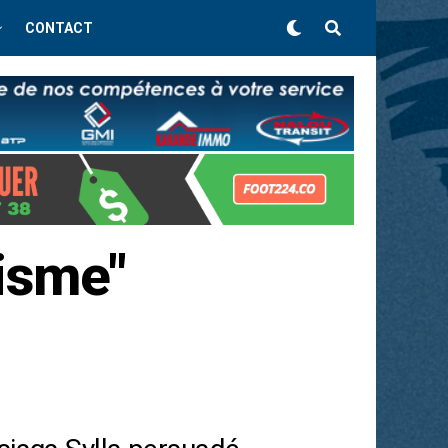
CONTACT
misme"