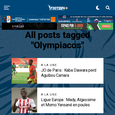
All posts tagged
"Olympiacos"
A LA UNE
JO de Paris : Kaba Diawara perd
Aguibou Camara
A LA UNE
Ligue Europa : Mady, Algassime
et Momo Yansané en poules