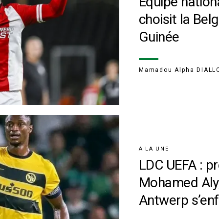
Équipe nation
choisit la Bel
Guinée
Mamadou Alpha DIALL
A LA UNE
LDC UEFA : pr
Mohamed Aly,
Antwerp s’en