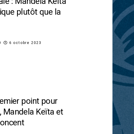
ale : Mandela Keïta
gique plutôt que la
O
6 octobre 2023
emier point pour
 Mandela Keïta et
foncent