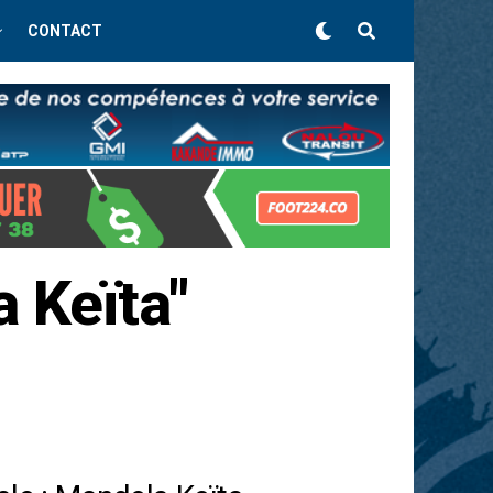
CONTACT
 Keïta"