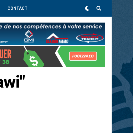
CONTACT
awi"