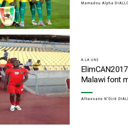
Mamadou Alpha DIALL
A LA UNE
ElimCAN2017 :
Malawi font m
Alhassane N'Dirè DIA