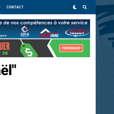
CONTACT
ël"