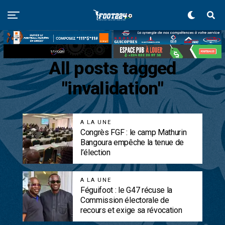
All posts tagged
"invalidation"
A LA UNE
Congrès FGF : le camp Mathurin
Bangoura empêche la tenue de
l’élection
A LA UNE
Féguifoot : le G47 récuse la
Commission électorale de
recours et exige sa révocation