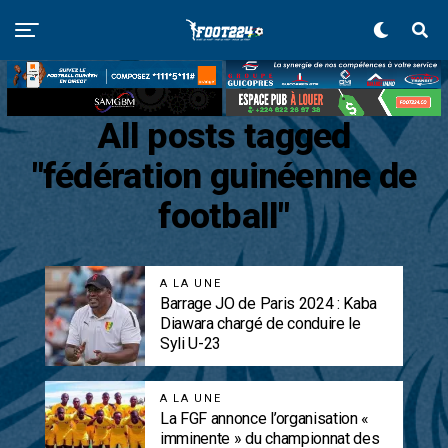
All posts tagged
"fédération guinéenne de
football"
A LA UNE
Barrage JO de Paris 2024 : Kaba
Diawara chargé de conduire le
Syli U-23
A LA UNE
La FGF annonce l’organisation «
imminente » du championnat des