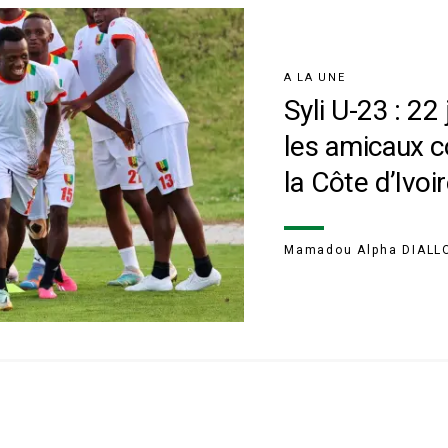
A LA UNE
Syli U-23 : 22
les amicaux co
la Côte d’Ivoi
Mamadou Alpha DIALL