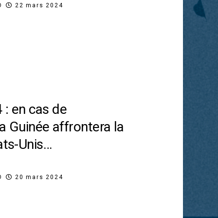
O
22 mars 2024
 : en cas de
 la Guinée affrontera la
tats-Unis…
O
20 mars 2024