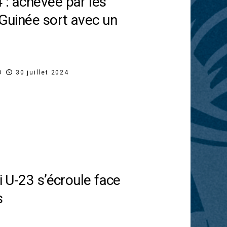
 : achevée par les
 Guinée sort avec un
O
30 juillet 2024
li U-23 s’écroule face
s