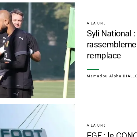
A LA UNE
Syli National :
rassemblemen
remplace
Mamadou Alpha DIALL
A LA UNE
FGF : le CON