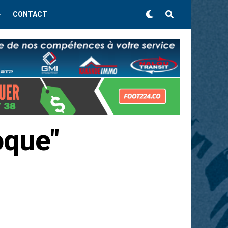
CONTACT
oque"