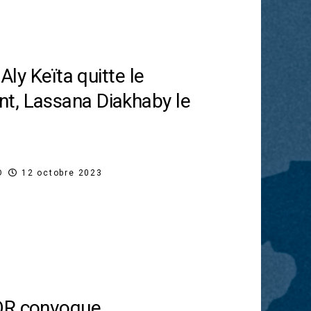
 Aly Keïta quitte le
t, Lassana Diakhaby le
O
12 octobre 2023
OR convoque