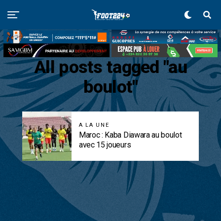
All posts tagged "au
boulot"
A LA UNE
Maroc : Kaba Diawara au boulot
avec 15 joueurs