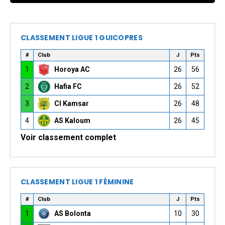
CLASSEMENT LIGUE 1 GUICOPRES
#
Club
J
Pts
1
Horoya AC
26
56
2
Hafia FC
26
52
3
CI Kamsar
26
48
4
AS Kaloum
26
45
Voir classement complet
CLASSEMENT LIGUE 1 FÉMININE
#
Club
J
Pts
1
AS Bolonta
10
30