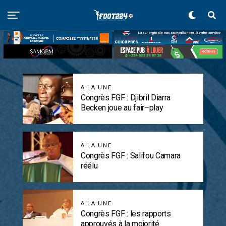
A LA UNE
Congrès FGF : Djibril Diarra
Becken joue au fair–play
A LA UNE
Congrès FGF : Salifou Camara
réélu
A LA UNE
Congrès FGF : les rapports
approuvés à la mojorité