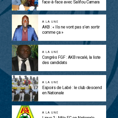
face-à-face avec Salifou Camara
A LA UNE
AKB : « Ils ne vont pas s’en sortir
comme ça »
A LA UNE
Congrès FGF : AKB recalé, la liste
des candidats
A LA UNE
Espoirs de Labé : le club descend
en Nationale
A LA UNE
Ligue 2 : Milo FC en Nationale