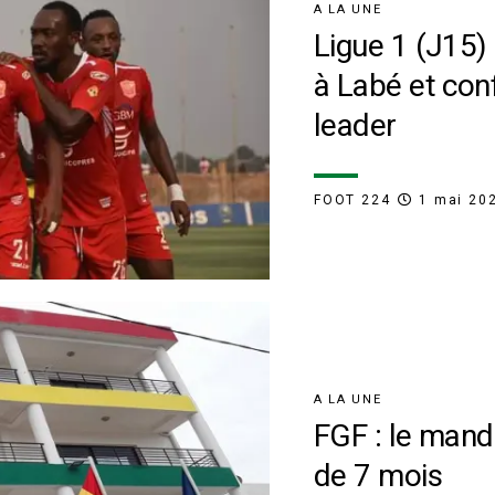
A LA UNE
Ligue 1 (J15)
à Labé et con
leader
FOOT 224
1 mai 20
A LA UNE
FGF : le man
de 7 mois