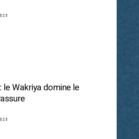
2023
: le Wakriya domine le
rassure
2023