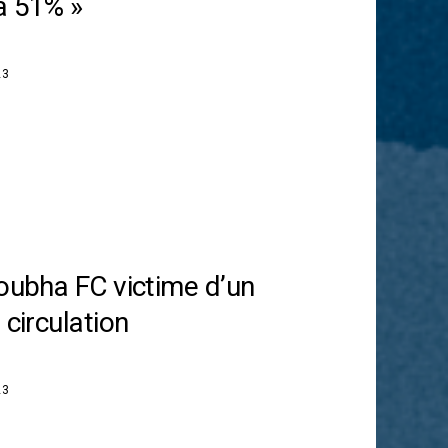
à 51% »
23
Loubha FC victime d’un
 circulation
23