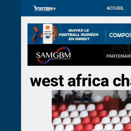
ACCUEIL
west africa c