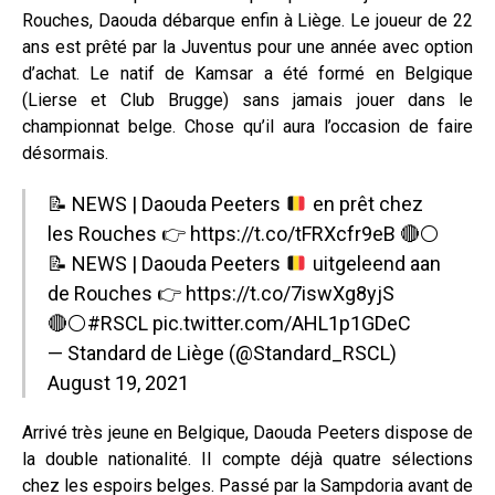
Rouches, Daouda débarque enfin à Liège. Le joueur de 22
ans est prêté par la Juventus pour une année avec option
d’achat. Le natif de Kamsar a été formé en Belgique
(Lierse et Club Brugge) sans jamais jouer dans le
championnat belge. Chose qu’il aura l’occasion de faire
désormais.
📝
NEWS | Daouda Peeters
en prêt chez
les Rouches
👉
https://t.co/tFRXcfr9eB
🔴⚪
📝
NEWS | Daouda Peeters
uitgeleend aan
de Rouches
👉
https://t.co/7iswXg8yjS
🔴⚪
#RSCL
pic.twitter.com/AHL1p1GDeC
— Standard de Liège (@Standard_RSCL)
August 19, 2021
Arrivé très jeune en Belgique, Daouda Peeters dispose de
la double nationalité. Il compte déjà quatre sélections
chez les espoirs belges. Passé par la Sampdoria avant de