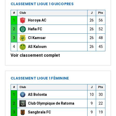
CLASSEMENT LIGUE 1 GUICOPRES
#
Club
J
Pts
1
Horoya AC
26
56
2
Hafia FC
26
52
3
CI Kamsar
26
48
4
AS Kaloum
26
45
Voir classement complet
CLASSEMENT LIGUE 1 FÉMININE
#
Club
J
Pts
1
AS Bolonta
10
30
2
Club Olympique de Ratoma
9
22
3
Sangbrala FC
9
19