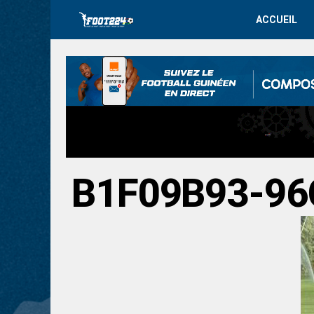
ACCUEIL
B1F09B93-96