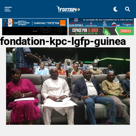
fondation-kpc-lgfp-guinea