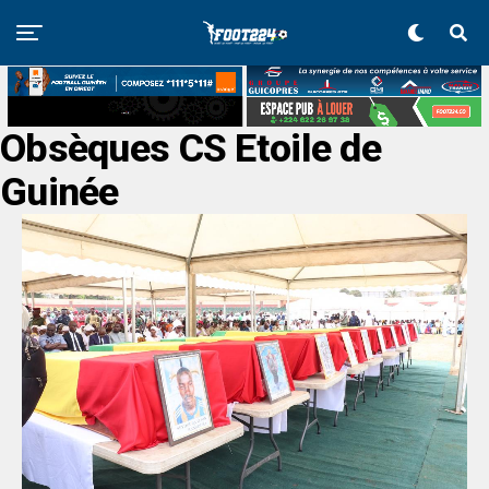
Obsèques CS Etoile de
Guinée