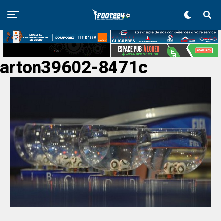
arton39602-8471c