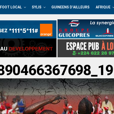
FOOT LOCAL
SYLIS
GUINEENS D’AILLEURS
AFRIQUE
890466367698_19